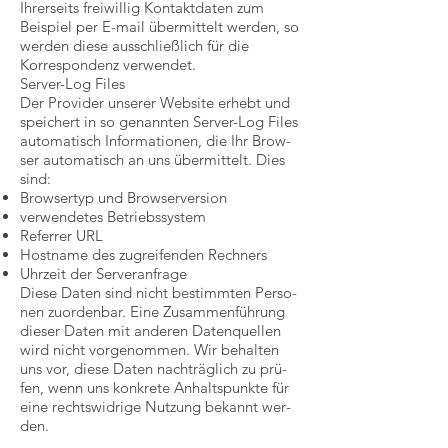
Ihrerseits freiwillig Kontaktdaten zum
Beispiel per E-mail übermittelt werden, so
werden diese ausschließlich für die
Korrespondenz verwendet.
Server-Log Files
Der Pro­vi­der unserer Website er­hebt und
spei­chert in so ge­nann­ten Ser­ver-Log Files
au­to­ma­tisch In­for­ma­tio­nen, die Ihr Brow­
ser au­to­ma­tisch an uns über­mit­telt. Dies
sind:
Brow­ser­typ und Brow­ser­ver­sion
ver­wen­de­tes Be­triebs­sys­tem
Re­fer­rer URL
Host­name des zu­grei­fen­den Rech­ners
Uhr­zeit der Ser­ver­an­fra­ge
Die­se Da­ten sind nicht be­stimm­ten Per­so­
nen zu­or­den­bar. Ei­ne Zu­sam­men­füh­rung
die­ser Da­ten mit an­de­ren Da­ten­quel­len
wird nicht vor­ge­nom­men. Wir be­hal­ten
uns vor, die­se Da­ten nach­träg­lich zu prü­
fen, wenn uns kon­kre­te An­halts­punk­te für
ei­ne rechts­wid­ri­ge Nut­zung be­kannt wer­
den.