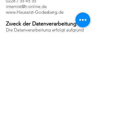
0228 / 35 45 35
internist@t-online.de
www.Hausarzt-Godesberg.de
Zweck der Datenverarbeitung
Die Datenverarbeitung erfolgt aufgrund
gesetzlicher Vorgaben, um den
Behandlungsvertrag zwischen Ihnen und
Ihrem Arzt und die damit verbundenen
Pflichten zu erfüllen.
Hierzu verarbeiten wir Ihre
personenbezogenen Daten, insbesondere
Ihre Gesundheitsdaten. Dazu zählen
Anamnesen, Diagnosen,
Therapievorschläge und Befunde, die wir
oder andere Ärzte erheben. Zu diesen
Zwecken können uns auch andere Ärzte
oder Psychotherapeuten, bei denen Sie in
Behandlung sind, Daten zur Verfügung
stellen (z.B. in Arztbriefen).
Die Erhebung von Gesundheitsdaten ist
Voraussetzung für Ihre Behandlung.
Werden die notwendigen Informationen
nicht bereitgestellt, kann eine sorgfältige