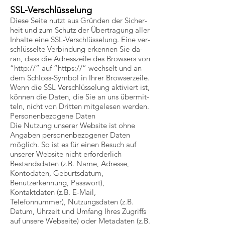
SSL-Ver­schlüs­se­lung
Die­se Sei­te nutzt aus Grün­den der Si­cher­
heit und zum Schutz der Über­tra­gung aller
In­hal­te ei­ne SSL-Ver­schlüs­se­lung. Ei­ne ver­
schlüs­sel­te Ver­bin­dung er­ken­nen Sie da­
ran, dass die Adress­zei­le des Brow­sers von
“http://” auf “https://” wech­selt und an
dem Schloss-Sym­bol in Ih­rer Brow­ser­zei­le.
Wenn die SSL Ver­schlüs­se­lung ak­ti­viert ist,
kön­nen die Da­ten, die Sie an uns über­mit­
teln, nicht von Drit­ten mit­ge­le­sen wer­den.
Personenbezogene Daten
Die Nutzung unserer Website ist ohne
Angaben personenbezogener Daten
möglich. So ist es für einen Besuch auf
unserer Website nicht erforderlich
Bestandsdaten (z.B. Name, Adresse,
Kontodaten, Geburtsdatum,
Benutzerkennung, Passwort),
Kontaktdaten (z.B. E-Mail,
Telefonnummer), Nutzungsdaten (z.B.
Datum, Uhrzeit und Umfang Ihres Zugriffs
auf unsere Webseite) oder Metadaten (z.B.